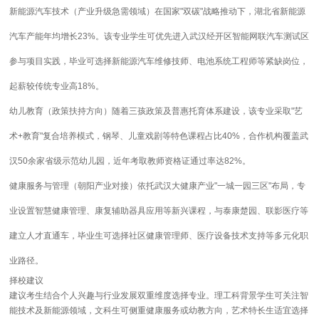
新能源汽车技术（产业升级急需领域）
在国家"双碳"战略推动下，湖北省新能源
汽车产能年均增长23%。该专业学生可优先进入武汉经开区智能网联汽车测试区
参与项目实践，毕业可选择新能源汽车维修技师、电池系统工程师等紧缺岗位，
起薪较传统专业高18%。
幼儿教育（政策扶持方向）
随着三孩政策及普惠托育体系建设，该专业采取"艺
术+教育"复合培养模式，钢琴、儿童戏剧等特色课程占比40%，合作机构覆盖武
汉50余家省级示范幼儿园，近年考取教师资格证通过率达82%。
健康服务与管理（朝阳产业对接）
依托武汉大健康产业"一城一园三区"布局，专
业设置智慧健康管理、康复辅助器具应用等新兴课程，与泰康楚园、联影医疗等
建立人才直通车，毕业生可选择社区健康管理师、医疗设备技术支持等多元化职
业路径。
择校建议
建议考生结合个人兴趣与行业发展双重维度选择专业。理工科背景学生可关注智
能技术及新能源领域，文科生可侧重健康服务或幼教方向，艺术特长生适宜选择