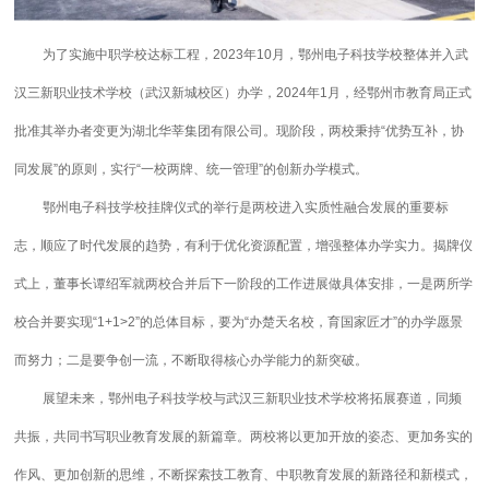
为了实施中职学校达标工程，2023年10月，鄂州电子科技学校整体并入武
汉三新职业技术学校（武汉新城校区）办学，2024年1月，经鄂州市教育局正式
批准其举办者变更为湖北华莘集团有限公司。现阶段，两校秉持“优势互补，协
同发展”的原则，实行“一校两牌、统一管理”的创新办学模式。
鄂州电子科技学校挂牌仪式的举行是两校进入实质性融合发展的重要标
志，顺应了时代发展的趋势，有利于优化资源配置，增强整体办学实力。揭牌仪
式上，董事长谭绍军就两校合并后下一阶段的工作进展做具体安排，一是两所学
校合并要实现“1+1>2”的总体目标，要为“办楚天名校，育国家匠才”的办学愿景
而努力；二是要争创一流，不断取得核心办学能力的新突破。
展望未来，鄂州电子科技学校与武汉三新职业技术学校将拓展赛道，同频
共振，共同书写职业教育发展的新篇章。两校将以更加开放的姿态、更加务实的
作风、更加创新的思维，不断探索技工教育、中职教育发展的新路径和新模式，