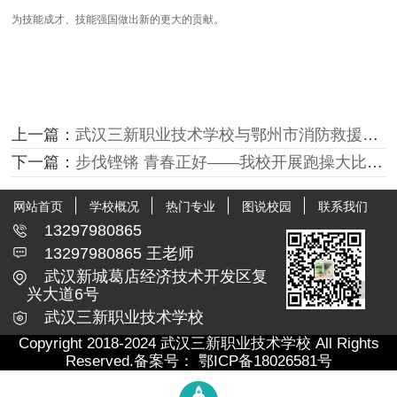
为技能成才、技能强国做出新的更大的贡献。
上一篇：
武汉三新职业技术学校与鄂州市消防救援支队签署消防人才培养合作协议
下一篇：
步伐铿锵 青春正好——我校开展跑操大比武活动
网站首页
学校概况
热门专业
图说校园
联系我们
13297980865
13297980865 王老师
武汉新城葛店经济技术开发区复
兴大道6号
武汉三新职业技术学校
Copyright 2018-2024 武汉三新职业技术学校 All Rights
Reserved.备案号：
鄂ICP备18026581号