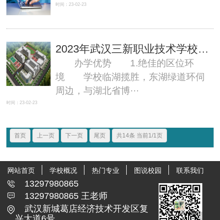
时间：23-02-23
2023年武汉三新职业技术学校有什么办学优势？
办学优势 1.绝佳的区位环
境 学校临湖揽胜，东湖绿道环伺
周边，与湖北省博···
时间：23-02-23
首页
上一页
下一页
尾页
共14条 当前1/1页
网站首页
学校概况
热门专业
图说校园
联系我们
13297980865
13297980865 王老师
武汉新城葛店经济技术开发区复
兴大道6号